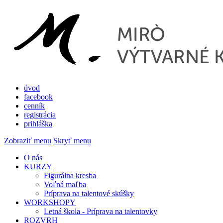
úvod
facebook
cenník
registrácia
prihláška
Zobraziť menu
Skryť menu
O nás
KURZY
Figurálna kresba
Voľná maľba
Príprava na talentové skúšky
WORKSHOPY
Letná škola - Príprava na talentovky
ROZVRH