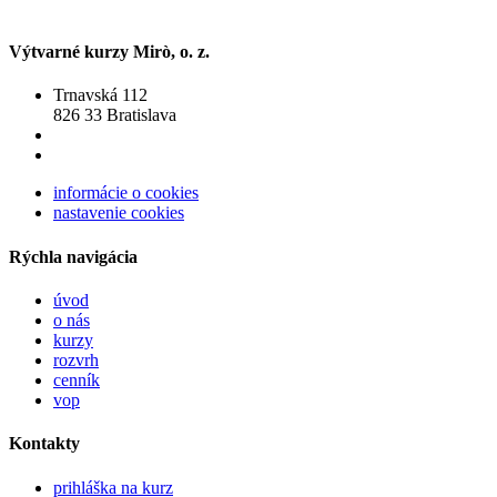
Výtvarné kurzy Mirò, o. z.
Trnavská 112
826 33 Bratislava
informácie o cookies
nastavenie cookies
Rýchla navigácia
úvod
o nás
kurzy
rozvrh
cenník
vop
Kontakty
prihláška na kurz